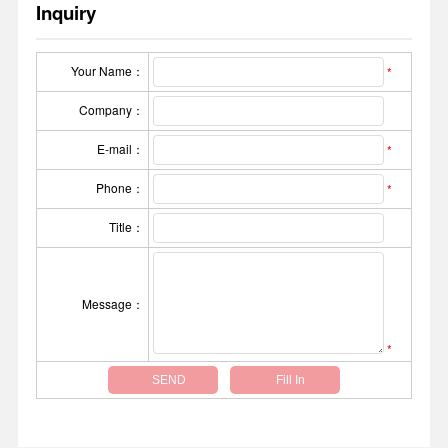
Inquiry
Your Name：
*
Company：
E-mail：
*
Phone：
*
Title：
Message：
*