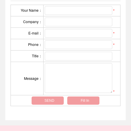
Your Name：
*
Company：
E-mail：
*
Phone：
*
Title：
Message：
*